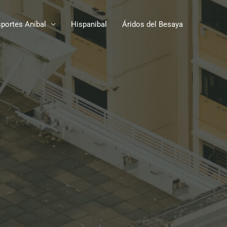
portes Aníbal
Hispanibal
Áridos del Besaya