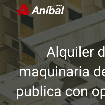
Ir
al
contenido
Alquiler 
maquinaria d
publica con o